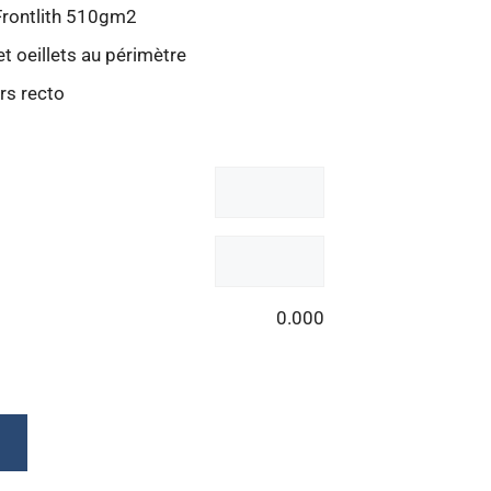
Frontlith 510gm2
et oeillets au périmètre
rs recto
0.000