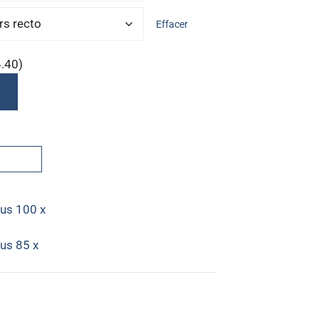
Effacer
4.40)
lus 100 x
lus 85 x