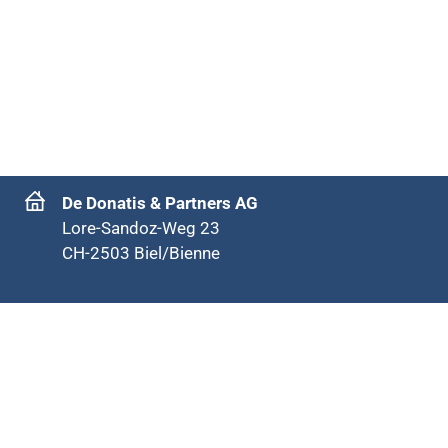
De Donatis & Partners AG
Lore-Sandoz-Weg 23
CH-2503 Biel/Bienne
office@dedonatis-partners.ch
+41 32 552 15 75